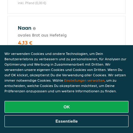
inkl. Pfand (0,00 €)
Naan
ovales Brot aus Hefeteig
4,13 €
inkl. Pfand (0,00 €)
Wir verwenden Cookies und andere Technologien, um Dein
Benutzererlebnis zu verbessern und zu personalisieren, für Analysen zur
Optimierung und Werbung in Zusammenarbeit mit Dritten. Wir
verwenden unsere eigenen Cookies und Cookies von Dritten. Wenn Du
Roti
auf OK klickst, akzeptierst Du die Verwendung aller Cookies. Wir setzen
2x ovales Vollkorn-Fladenbrot
immer notwendige Cookies. Wähle
Einstellungen verwalten
, um zu
entscheiden, welche Cookies Du akzeptieren möchtest, um Deine
2,97 €
Präferenzen anzupassen und um weitere Informationen zu finden.
inkl. Pfand (0,00 €)
OK
Finger Food
Online Essen Bestellen
Essentielle