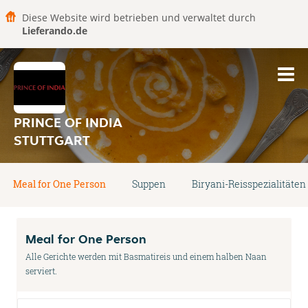
Diese Website wird betrieben und verwaltet durch
Lieferando.de
PRINCE OF INDIA
STUTTGART
Meal for One Person
Suppen
Biryani-Reisspezialitäten
Meal for One Person
Alle Gerichte werden mit Basmatireis und einem halben Naan
serviert.