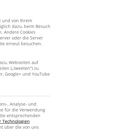
kt und von Ihrem
iglich dazu, beim Besuch
n. Andere Cookies
erver oder die Server
site erneut besuchen.
azu, Webseiten auf
ilen („tweeten“) zu
ter, Google+ und YouTube
ons-, Analyse- und
ke für die Verwendung
, die entsprechenden
er Technologien
ht über die von uns