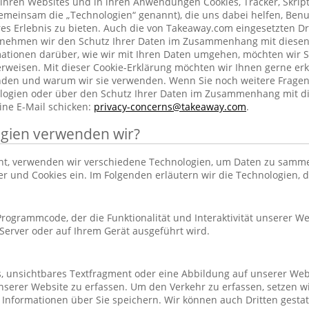
ihren Websites und in ihren Anwendungen Cookies, Tracker, Skrip
emeinsam die „Technologien“ genannt), die uns dabei helfen, Benu
res Erlebnis zu bieten. Auch die von Takeaway.com eingesetzten Dr
h nehmen wir den Schutz Ihrer Daten im Zusammenhang mit diesen
rmationen darüber, wie wir mit Ihren Daten umgehen, möchten wir S
rweisen. Mit dieser Cookie-Erklärung möchten wir Ihnen gerne erk
nden und warum wir sie verwenden. Wenn Sie noch weitere Frage
ogien oder über den Schutz Ihrer Daten im Zusammenhang mit d
ine E-Mail schicken:
privacy-concerns@takeaway.com
.
gien verwenden wir?
hnt, verwenden wir verschiedene Technologien, um Daten zu samm
ker und Cookies ein. Im Folgenden erläutern wir die Technologien, 
r Programmcode, der die Funktionalität und Interaktivität unserer We
erver oder auf Ihrem Gerät ausgeführt wird.
es, unsichtbares Textfragment oder eine Abbildung auf unserer Web
nserer Website zu erfassen. Um den Verkehr zu erfassen, setzen w
 Informationen über Sie speichern. Wir können auch Dritten gestatt