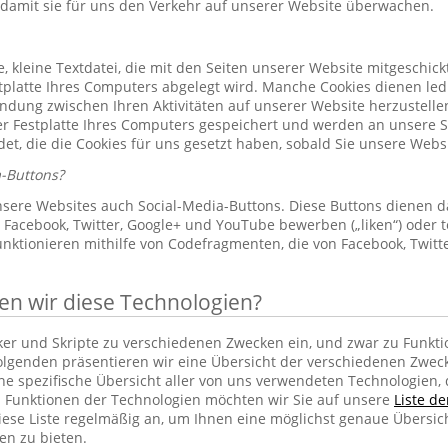
 damit sie für uns den Verkehr auf unserer Website überwachen.
le, kleine Textdatei, die mit den Seiten unserer Website mitgeschic
platte Ihres Computers abgelegt wird. Manche Cookies dienen led
indung zwischen Ihren Aktivitäten auf unserer Website herzustelle
r Festplatte Ihres Computers gespeichert und werden an unsere S
et, die die Cookies für uns gesetzt haben, sobald Sie unsere Web
-Buttons?
sere Websites auch Social-Media-Buttons. Diese Buttons dienen d
Facebook, Twitter, Google+ und YouTube bewerben („liken“) oder te
unktionieren mithilfe von Codefragmenten, die von Facebook, Twit
 wir diese Technologien?
cker und Skripte zu verschiedenen Zwecken ein, und zwar zu Funkti
lgenden präsentieren wir eine Übersicht der verschiedenen Zwec
ine spezifische Übersicht aller von uns verwendeten Technologien
 Funktionen der Technologien möchten wir Sie auf unsere
Liste d
iese Liste regelmäßig an, um Ihnen eine möglichst genaue Übersic
en zu bieten.