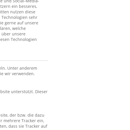
te und Social-Media-
tzern ein besseres,
itten nutzen diese
 Technologien sehr
ie gerne auf unsere
lären, welche
n über unsere
iesen Technologien
eln. Unter anderem
die wir verwenden.
bsite unterstützt. Dieser
site, der bzw. die dazu
ir mehrere Tracker ein,
en, dass sie Tracker auf